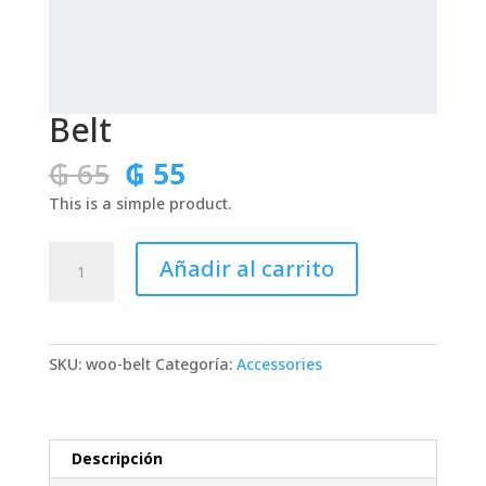
Belt
El
El
₲
65
₲
55
precio
precio
This is a simple product.
original
actual
era:
es:
Belt
₲ 65.
₲ 55.
Añadir al carrito
cantidad
SKU:
woo-belt
Categoría:
Accessories
Descripción