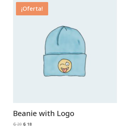
era:
es:
¡Oferta!
₲ 18.
₲ 16.
Beanie with Logo
El
El
₲
20
₲
18