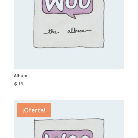
Album
₲
15
¡Oferta!